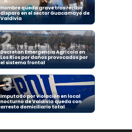
Hombre queda grave tras recibir
disparo en el sector Guacamayo de
Valdivia
2
Decretan Emergencia Agrícola en
Los Ríos por daños provocados por
el sistema frontal
3
Imputado por violación en local
nocturno de Valdivia queda con
arresto domiciliario total