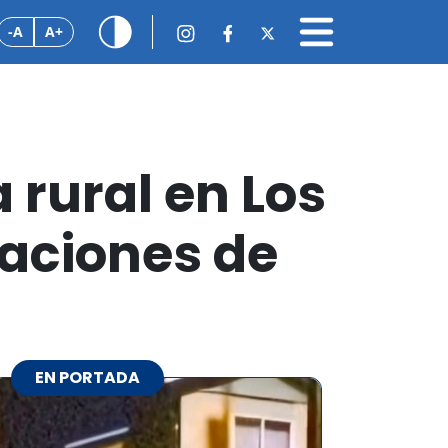
-A
A+
 rural en Los
uaciones de
EN PORTADA