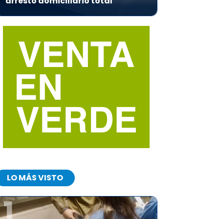
arresto domiciliario total
LO MÁS VISTO
1