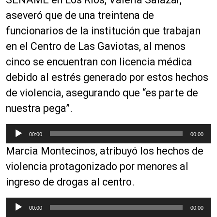
o
aseveró que de una treintena de
d
funcionarios de la institución que trabajan
u
c
en el Centro de Las Gaviotas, al menos
t
cinco se encuentran con licencia médica
o
debido al estrés generado por estos hechos
r
d
de violencia, asegurando que “es parte de
e
nuestra pega”.
a
u
R
00:00
00:00
d
e
i
Marcia Montecinos, atribuyó los hechos de
p
o
r
violencia protagonizado por menores al
o
ingreso de drogas al centro.
d
u
R
00:00
00:00
c
e