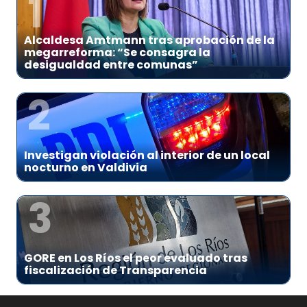
1
Alcaldesa Amtmann tras aprobación de la
megarreforma: “Se consagra la
desigualdad entre comunas”
2
Investigan violación al interior de un local
nocturno en Valdivia
3
GORE en Los Ríos el peor evaluado tras
fiscalización de Transparencia