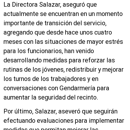
t
La Directora Salazar, aseguró que
p
o
r
actualmente se encuentran en un momento
r
o
importante de transición del servicio,
d
d
e
agregando que desde hace unos cuatro
u
a
c
meses con las situaciones de mayor estrés
u
t
para los funcionarios, han venido
d
o
i
desarrollando medidas para reforzar las
r
o
d
rutinas de los jóvenes, redistribuir y mejorar
e
los turnos de los trabajadores y en
a
conversaciones con Gendarmería para
u
d
aumentar la seguridad del recinto.
i
o
Por último, Salazar, aseveró que seguirán
efectuando evaluaciones para implementar
medidas que permitan mejorar las