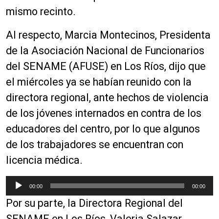
mismo recinto.
Al respecto, Marcia Montecinos, Presidenta
de la Asociación Nacional de Funcionarios
del SENAME (AFUSE) en Los Ríos, dijo que
el miércoles ya se habían reunido con la
directora regional, ante hechos de violencia
de los jóvenes internados en contra de los
educadores del centro, por lo que algunos
de los trabajadores se encuentran con
licencia médica.
R
00:00
00:00
e
Por su parte, la Directora Regional del
p
r
SENAME en Los Ríos, Valeria Salazar,