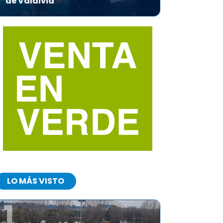
de Valdivia
LO MÁS VISTO
1