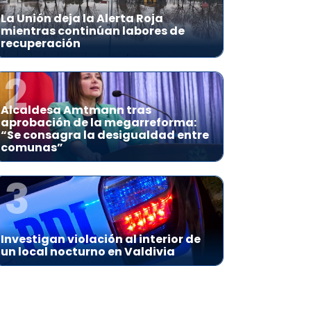
La Unión deja la Alerta Roja
mientras continúan labores de
recuperación
2
Alcaldesa Amtmann tras
aprobación de la megarreforma:
“Se consagra la desigualdad entre
comunas”
3
Investigan violación al interior de
un local nocturno en Valdivia