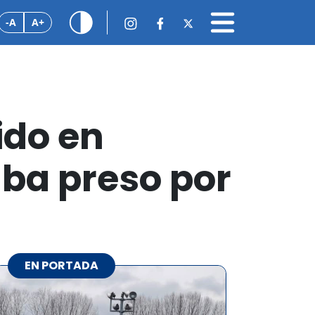
-A
A+
ido en
aba preso por
EN PORTADA