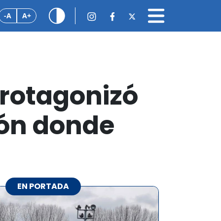
-A
A+
protagonizó
ión donde
EN PORTADA