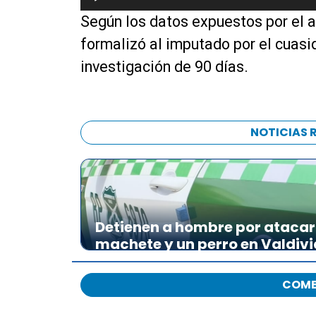
e
Según los datos expuestos por el a
p
r
formalizó al imputado por el cuasid
o
investigación de 90 días.
d
u
c
t
NOTICIAS 
o
r
d
e
a
Detienen a hombre por atacar 
u
machete y un perro en Valdivi
d
i
o
COME