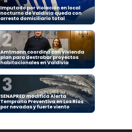
Imputado por violación en local
nocturno de Valdivia queda con
arresto domiciliario total
2
Amtmann coordina con Vivienda
plan para destrabar proyectos
habitacionales en Valdivia
3
SENAPRED modifica Alerta
Temprana Preventiva en Los Ríos
por nevadas y fuerte viento