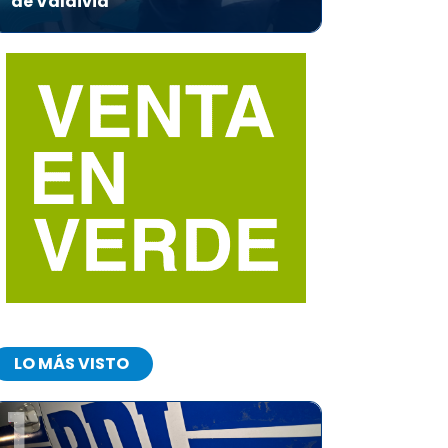
de Valdivia
LO MÁS VISTO
1