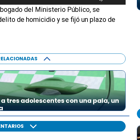
t
bogado del Ministerio Público, se
i
l
elito de homicidio y se fijó un plazo de
i
z
a
l
a
RELACIONADAS
s
t
e
c
l
a tres adolescentes con una pala, un
a
a
s
d
e
NTARIOS
f
l