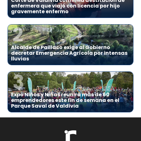
Corte de Valdivia confirma destitución de
enfermera que viajó con licencia por hijo
gravemente enfermo
2
Alcalde de Paillaco exige al Gobierno
decretar Emergencia Agrícola por intensas
lluvias
3
Expo Niños y Niñas reunirá más de 60
emprendedores este fin de semana en el
Parque Saval de Valdivia