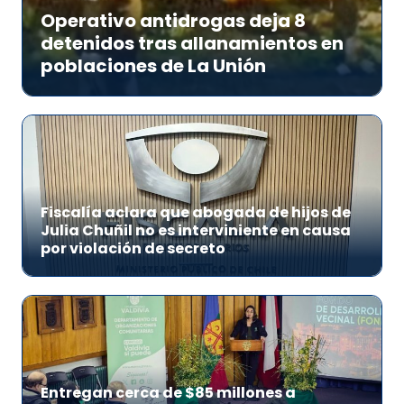
Operativo antidrogas deja 8
detenidos tras allanamientos en
poblaciones de La Unión
Fiscalía aclara que abogada de hijos de
Julia Chuñil no es interviniente en causa
por violación de secreto
Entregan cerca de $85 millones a