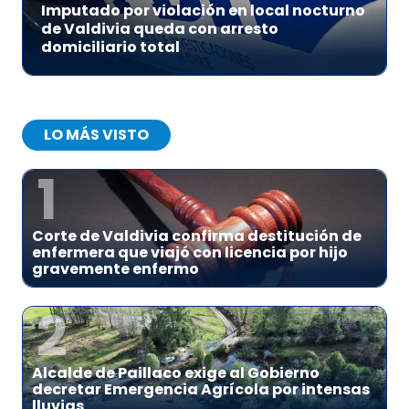
Imputado por violación en local nocturno
de Valdivia queda con arresto
domiciliario total
LO MÁS VISTO
1
Corte de Valdivia confirma destitución de
enfermera que viajó con licencia por hijo
gravemente enfermo
2
Alcalde de Paillaco exige al Gobierno
decretar Emergencia Agrícola por intensas
lluvias