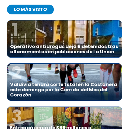
LO MÁS VISTO
1
Operativo antidrogas deja 8 detenidos tras
allanamientos en poblaciones de La Unión
2
Valdivia tendrá corte total en la Costanera
este domingo por la Corrida del Mes del
Corazón
3
Entregan cerca de $85 millones a