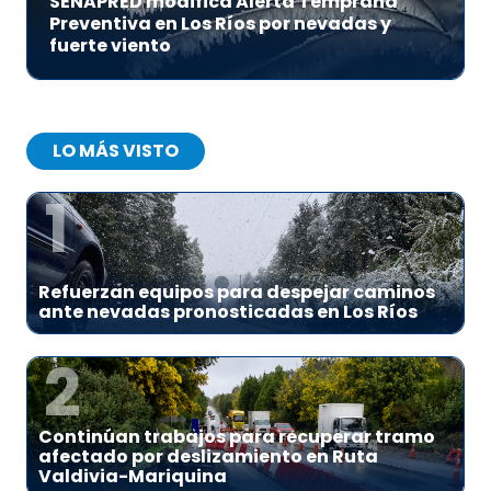
SENAPRED modifica Alerta Temprana
Preventiva en Los Ríos por nevadas y
fuerte viento
LO MÁS VISTO
1
Refuerzan equipos para despejar caminos
ante nevadas pronosticadas en Los Ríos
2
Continúan trabajos para recuperar tramo
afectado por deslizamiento en Ruta
Valdivia-Mariquina