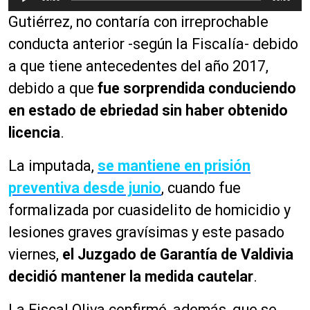
e
Gutiérrez, no contaría con irreprochable
p
r
conducta anterior -según la Fiscalía- debido
o
a que tiene antecedentes del año 2017,
d
debido a que
fue sorprendida conduciendo
u
c
en estado de ebriedad sin haber obtenido
t
licencia
.
o
r
La imputada,
se mantiene en prisión
d
preventiva desde junio
, cuando fue
e
a
formalizada por cuasidelito de homicidio y
u
lesiones graves gravísimas y este pasado
d
viernes,
el Juzgado de Garantía de Valdivia
i
o
decidió mantener la medida cautelar
.
La Fiscal Oliva confirmó, además, que se