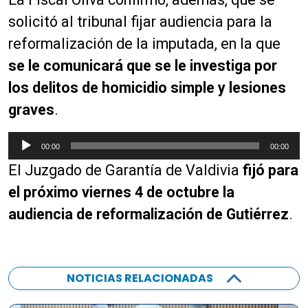
solicitó al tribunal fijar audiencia para la
reformalización de la imputada, en la que
se le comunicará que se le investiga por
los delitos de homicidio simple y lesiones
graves
.
R
00:00
00:00
e
El Juzgado de Garantía de Valdivia
fijó para
p
r
el próximo viernes 4 de octubre la
o
audiencia de reformalización de Gutiérrez
.
d
u
c
t
NOTICIAS RELACIONADAS
o
r