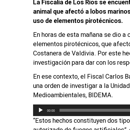
La Fiscalía de Los Ríos se encuen
animal que afectó a lobos marinos
uso de elementos pirotécnicos.
En horas de esta mañana se dio a 
elementos pirotécnicos, que afect
Costanera de Valdivia. Por este hec
investigación para dar con los res
En ese contexto, el Fiscal Carlos
una orden de investigar a la Unida
Medioambientales, BIDEMA.
R
00:00
e
“Estos hechos constituyen dos tipo
p
r
autorizado de fuegos artificiales”,