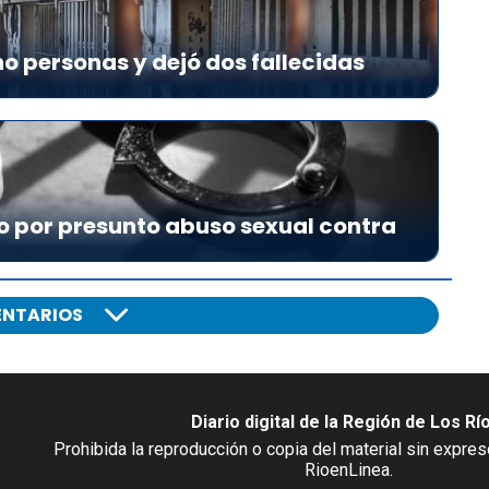
u
m
o personas y dejó dos fallecidas
e
n
t
a
r
o
o por presunto abuso sexual contra
d
i
s
m
NTARIOS
i
n
u
i
Diario digital de la Región de Los Rí
r
Prohibida la reproducción o copia del material sin expre
e
RioenLinea.
l