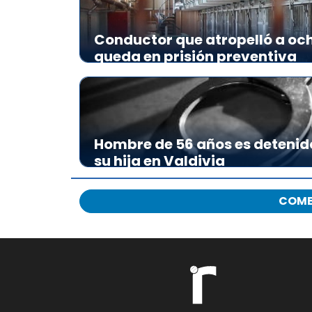
Conductor que atropelló a och
queda en prisión preventiva
Hombre de 56 años es detenid
su hija en Valdivia
COME