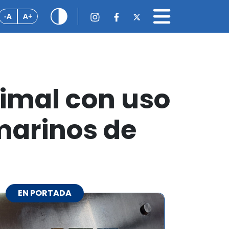
-A
A+
nimal con uso
 marinos de
EN PORTADA