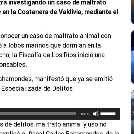
tra investigando un caso de maltrato
 en la Costanera de Valdivia, mediante el
conocer un caso de maltrato animal con
ó a lobos marinos que dormían en la
ho, la Fiscalía de Los Ríos inició una
ponsables.
 Bahamondes, manifestó que ya se emitió
d Especializada de Delitos
U
00:00
t
s de delitos: maltrato animal y uso no
i
l
 explicó el fiscal Carlos Bahamondes, de la