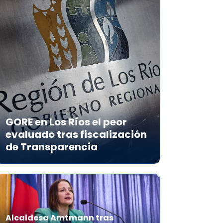
GORE en Los Ríos el peor
evaluado tras fiscalización
de Transparencia
Alcaldesa Amtmann tras