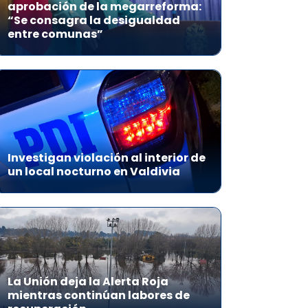
aprobación de la megarreforma:
“Se consagra la desigualdad
entre comunas”
Investigan violación al interior de
un local nocturno en Valdivia
La Unión deja la Alerta Roja
mientras continúan labores de