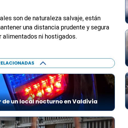
h
a
a
les son de naturaleza salvaje, están
r
mantener una distancia prudente y segura
r
i
r alimentados ni hostigados.
b
a
/
RELACIONADAS
a
b
a
j
o
p
r de un local nocturno en Valdivia
a
r
a
a