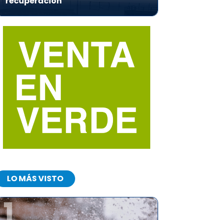
recuperación
LO MÁS VISTO
1