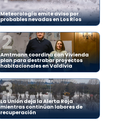
Meteorología emite aviso por
probables nevadas en Los Ríos
2
Amtmann coordina con Vivienda
plan para destrabar proyectos
habitacionales en Valdivia
3
La Unión deja la Alerta Roja
mientras continúan labores de
recuperación