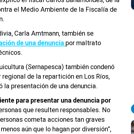
i
ntra el Medio Ambiente de la Fiscalía de
z
n.
a
l
divia, Carla Amtmann, también se
a
s
ación de una denuncia
por maltrato
t
écnicos.
e
c
cuicultura (Sernapesca) también condenó
l
r regional de la repartición en Los Ríos,
a
s
 la presentación de una denuncia.
d
e
ciente para presentar una denuncia por
f
ersonas que resulten responsables. No
l
personas cometa acciones tan graves
e
c
 menos aún que lo hagan por diversión”,