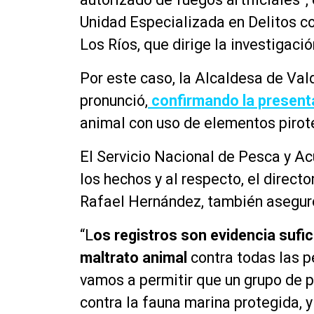
o
Unidad Especializada en Delitos co
d
Los Ríos, que dirige la investigació
u
c
Por este caso, la Alcaldesa de Val
t
o
pronunció,
confirmando la present
r
animal con uso de elementos pirot
d
e
El Servicio Nacional de Pesca y A
a
los hechos y al respecto, el directo
u
d
Rafael Hernández, también aseguró
i
o
“L
os registros son evidencia sufi
maltrato animal
contra todas las p
vamos a permitir que un grupo de 
contra la fauna marina protegida, y