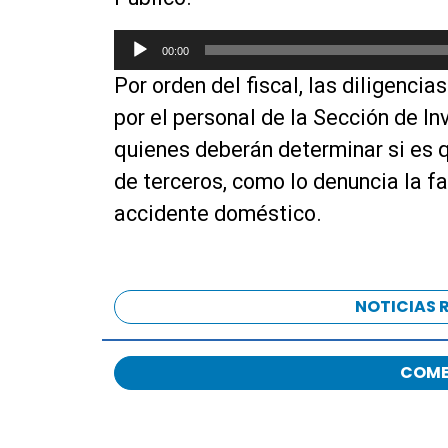
R
00:00
e
Por orden del fiscal, las diligenci
p
r
por el personal de la Sección de In
o
quienes deberán determinar si es 
d
de terceros, como lo denuncia la fa
u
c
accidente doméstico.
t
o
r
d
NOTICIAS 
e
a
COME
u
d
i