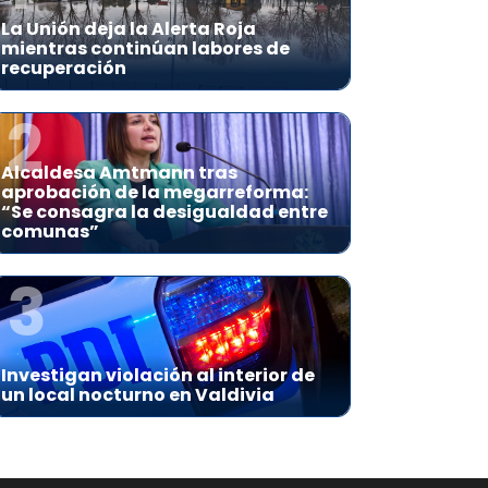
La Unión deja la Alerta Roja
mientras continúan labores de
recuperación
2
Alcaldesa Amtmann tras
aprobación de la megarreforma:
“Se consagra la desigualdad entre
comunas”
3
Investigan violación al interior de
un local nocturno en Valdivia