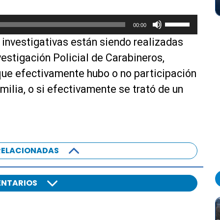
U
00:00
t
as investigativas están siendo realizadas
i
l
vestigación Policial de Carabineros,
i
que efectivamente hubo o no participación
z
milia, o si efectivamente se trató de un
a
l
a
s
t
RELACIONADAS
e
c
l
NTARIOS
a
s
d