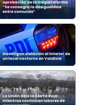
aprobación de la megarreforma:
“Se consagra la desigualdad
entre comunas”
Investigan violación al interior de
un local nocturno en Valdivia
La Unión deja la Alerta Roja
mientras continúan labores de