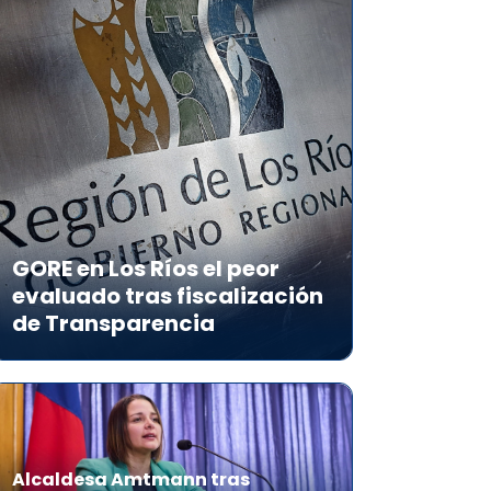
GORE en Los Ríos el peor
evaluado tras fiscalización
de Transparencia
Alcaldesa Amtmann tras