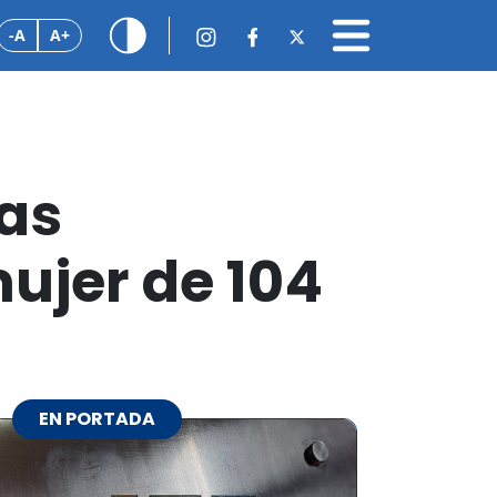
-A
A+
ras
ujer de 104
EN PORTADA