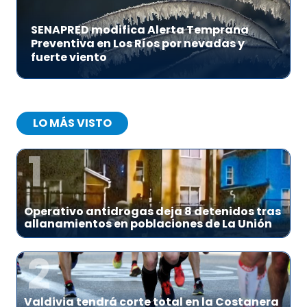
SENAPRED modifica Alerta Temprana
Preventiva en Los Ríos por nevadas y
fuerte viento
LO MÁS VISTO
1
Operativo antidrogas deja 8 detenidos tras
allanamientos en poblaciones de La Unión
2
Valdivia tendrá corte total en la Costanera