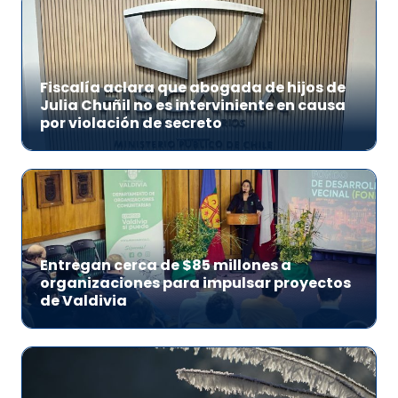
Fiscalía aclara que abogada de hijos de
Julia Chuñil no es interviniente en causa
por violación de secreto
Entregan cerca de $85 millones a
organizaciones para impulsar proyectos
de Valdivia