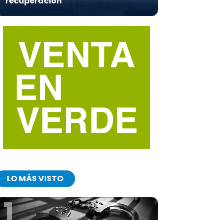
recuperación
LO MÁS VISTO
1