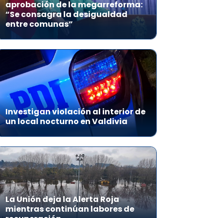
aprobación de la megarreforma:
“Se consagra la desigualdad
entre comunas”
Investigan violación al interior de
un local nocturno en Valdivia
La Unión deja la Alerta Roja
mientras continúan labores de