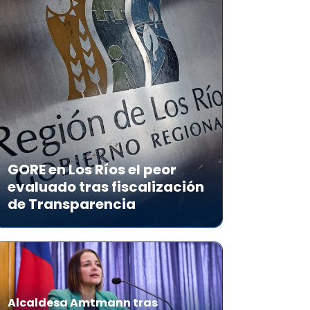
GORE en Los Ríos el peor
evaluado tras fiscalización
de Transparencia
Alcaldesa Amtmann tras