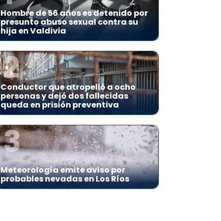
Hombre de 56 años es detenido por
presunto abuso sexual contra su
hija en Valdivia
2
Conductor que atropelló a ocho
personas y dejó dos fallecidas
queda en prisión preventiva
3
Meteorología emite aviso por
probables nevadas en Los Ríos