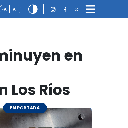
-A
A+
sminuyen en
n
 Los Ríos
EN PORTADA