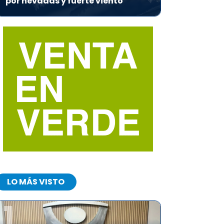
por nevadas y fuerte viento
LO MÁS VISTO
1