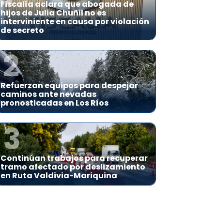
Fiscalía aclara que abogada de
hijos de Julia Chuñil no es
interviniente en causa por violación
de secreto
2
Refuerzan equipos para despejar
caminos ante nevadas
pronosticadas en Los Ríos
3
Continúan trabajos para recuperar
tramo afectado por deslizamiento
en Ruta Valdivia-Mariquina