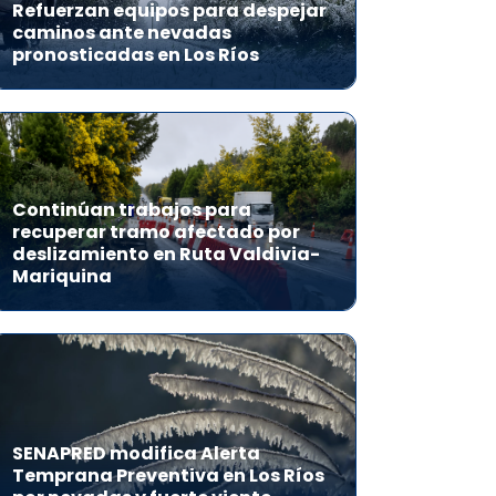
Refuerzan equipos para despejar
caminos ante nevadas
pronosticadas en Los Ríos
Continúan trabajos para
recuperar tramo afectado por
deslizamiento en Ruta Valdivia-
Mariquina
SENAPRED modifica Alerta
Temprana Preventiva en Los Ríos