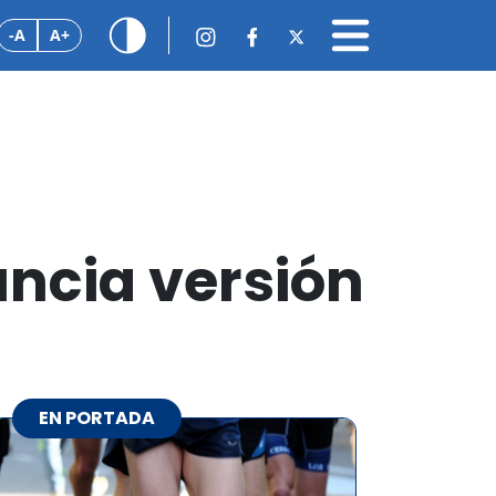
-A
A+
uncia versión
EN PORTADA