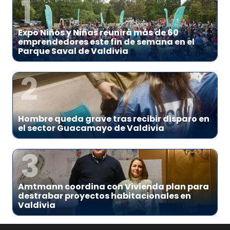
1
Expo Niños y Niñas reunirá más de 60
emprendedores este fin de semana en el
Parque Saval de Valdivia
2
Hombre queda grave tras recibir disparo en
el sector Guacamayo de Valdivia
3
Amtmann coordina con Vivienda plan para
destrabar proyectos habitacionales en
Valdivia