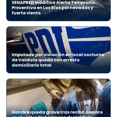
SENAPRED modifica Alerta Temprana
Preventiva en Los Ríos por nevadas y
fuerte viento
Imputado por violación en local nocturno
de Valdivia queda con arresto
domiciliario total
Hombre queda grave tras recibir disparo