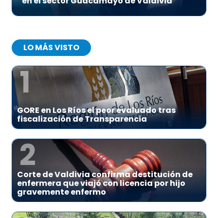
en el sector Guacamayo de Valdivia
LO MÁS VISTO
1
GORE en Los Ríos el peor evaluado tras
fiscalización de Transparencia
2
Corte de Valdivia confirma destitución de
enfermera que viajó con licencia por hijo
gravemente enfermo