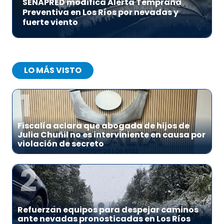
SENAPRED modifica Alerta Temprana
Preventiva en Los Ríos por nevadas y
fuerte viento
LO MÁS VISTO
1
Fiscalía aclara que abogada de hijos de
Julia Chuñil no es interviniente en causa por
violación de secreto
2
Refuerzan equipos para despejar caminos
ante nevadas pronosticadas en Los Ríos