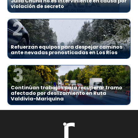
Julia Chuñil no es interviniente en causa por
violación de secreto
2
Refuerzan equipos para despejar caminos
ante nevadas pronosticadas en Los Ríos
3
Continúan trabajos para recuperar tramo
afectado por deslizamiento en Ruta
Valdivia-Mariquina