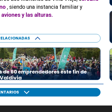
eno
, siendo una instancia familiar y
aviones y las alturas.
RELACIONADAS
s de 60 emprendedores este fin de
 Valdivia
NTARIOS