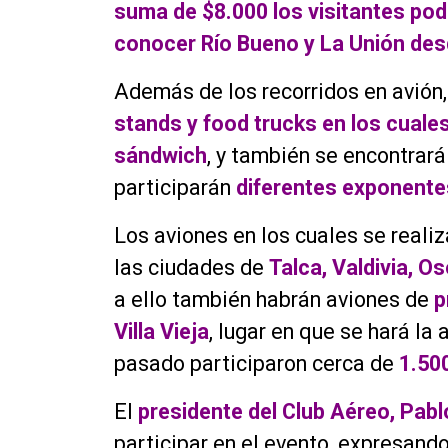
suma de $8.000 los visitantes podr
conocer Río Bueno y La Unión desd
Además de los recorridos en avión, 
stands y food trucks en los cuale
sándwich
, y también se encontrar
participarán
diferentes exponentes
Los aviones en los cuales se realiz
las ciudades de
Talca, Valdivia, O
a ello también habrán aviones de
p
Villa Vieja
, lugar en que se hará la
pasado participaron cerca de
1.500
El
presidente del Club Aéreo, Pabl
participar en el evento, expresando