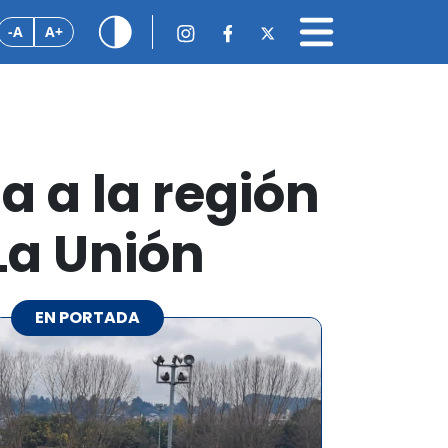
-A
A+
a a la región
La Unión
EN PORTADA