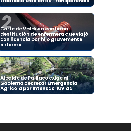
tras fiscalización de Transparencia
2
Corte de Valdivia confirma
destitución de enfermera que viajó
con licencia por hijo gravemente
enfermo
3
Alcalde de Paillaco exige al
Gobierno decretar Emergencia
Agrícola por intensas lluvias