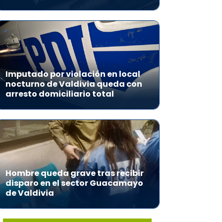
Imputado por violación en local
nocturno de Valdivia queda con
arresto domiciliario total
Hombre queda grave tras recibir
disparo en el sector Guacamayo
de Valdivia