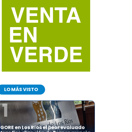
LO MÁS VISTO
1
GORE en Los Ríos el peor evaluado