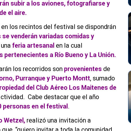
án subir a los aviones, fotografiarse y
e el aire.
en los recintos del festival se dispondrán
s se venderán variadas comidas y
á una
feria artesanal
en la cual
 pertenecientes a Río Bueno y La Unión.
arán los recorridos son
provenientes
de
sorno, Purranque y Puerto Montt
, sumado
ropiedad del Club Aéreo Los Maitenes de
 actividad. Cabe destacar que el año
 personas en el festival
.
o Wetzel,
realizó una invitación a
 que, “quiero invitar a toda la comunidad