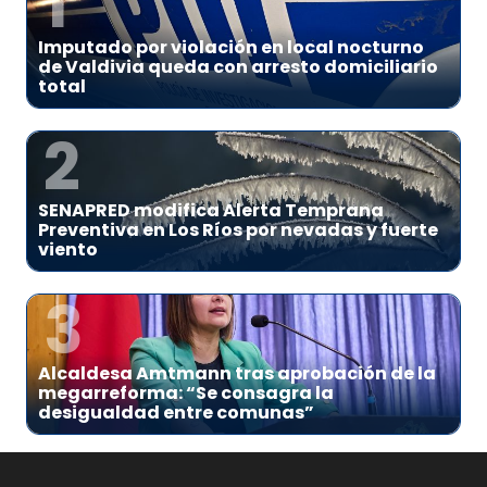
1
Imputado por violación en local nocturno
de Valdivia queda con arresto domiciliario
total
2
SENAPRED modifica Alerta Temprana
Preventiva en Los Ríos por nevadas y fuerte
viento
3
Alcaldesa Amtmann tras aprobación de la
megarreforma: “Se consagra la
desigualdad entre comunas”