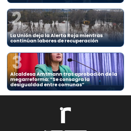
2
La Unión deja la Alerta Roja mientras
continúan labores de recuperación
3
Alcaldesa Amtmann tras aprobación de la
megarreforma: “Se consagra la
desigualdad entre comunas”