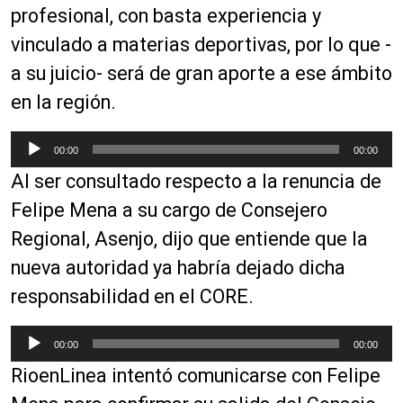
profesional, con basta experiencia y
vinculado a materias deportivas, por lo que -
a su juicio- será de gran aporte a ese ámbito
en la región.
R
00:00
00:00
e
Al ser consultado respecto a la renuncia de
p
r
Felipe Mena a su cargo de Consejero
o
Regional, Asenjo, dijo que entiende que la
d
nueva autoridad ya habría dejado dicha
u
c
responsabilidad en el CORE.
t
o
R
00:00
00:00
r
e
RioenLinea intentó comunicarse con Felipe
d
p
e
r