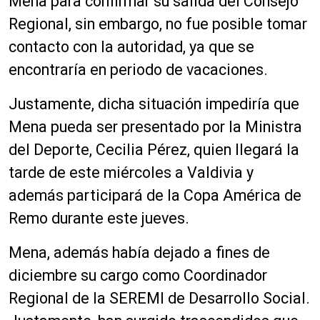
Mena para confirmar su salida del Consejo
a
o
Regional, sin embargo, no fue posible tomar
u
d
contacto con la autoridad, ya que se
d
u
i
c
encontraría en periodo de vacaciones.
o
t
o
Justamente, dicha situación impediría que
r
Mena pueda ser presentado por la Ministra
d
del Deporte, Cecilia Pérez, quien llegará la
e
a
tarde de este miércoles a Valdivia y
u
además participará de la Copa América de
d
Remo durante este jueves.
i
o
Mena, además había dejado a fines de
diciembre su cargo como Coordinador
Regional de la SEREMI de Desarrollo Social.