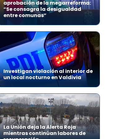
aprobación de la megarreforma:
“Se consagra la desigualdad
entre comunas”
Investigan violación al interior de
un local nocturno en Valdivia
La Unión deja la Alerta Roja
mientras continúan labores de