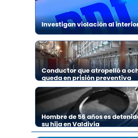
Investigan violación al interio
Conductor que atropelló a och
queda en prisión preventiva
Hombre de 56 años es detenid
su hija en Valdivia