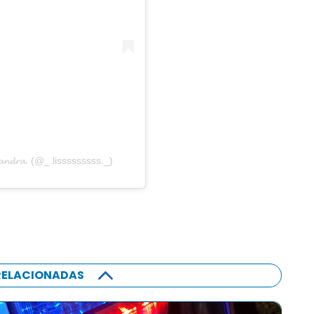
𝓪𝓷𝓭𝓻𝓪. (@_.lisssssssss._)
RELACIONADAS