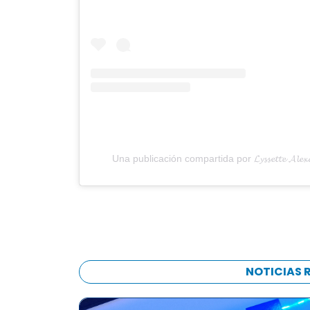
Una publicación compartida por 𝓛𝔂𝓼𝓼𝓮𝓽𝓽𝓮 𝓐𝓵𝓮
NOTICIAS 