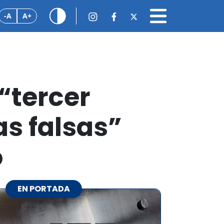
-A
A+
“tercer
as falsas”
o
EN PORTADA