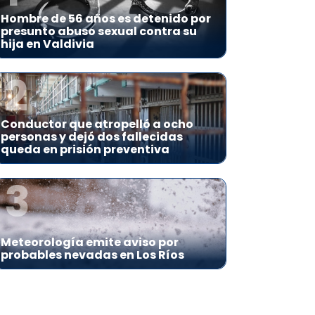
Hombre de 56 años es detenido por
presunto abuso sexual contra su
hija en Valdivia
2
Conductor que atropelló a ocho
personas y dejó dos fallecidas
queda en prisión preventiva
3
Meteorología emite aviso por
probables nevadas en Los Ríos