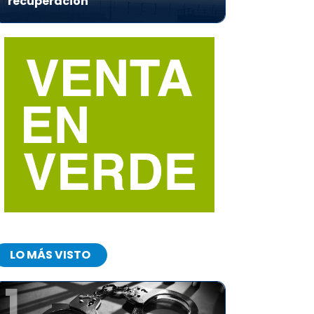
recuperación
LO MÁS VISTO
1