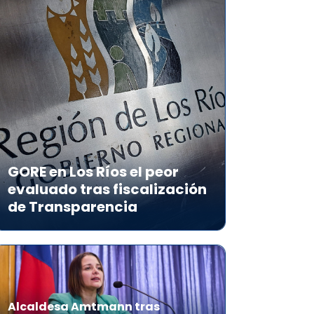
GORE en Los Ríos el peor
evaluado tras fiscalización
de Transparencia
Alcaldesa Amtmann tras