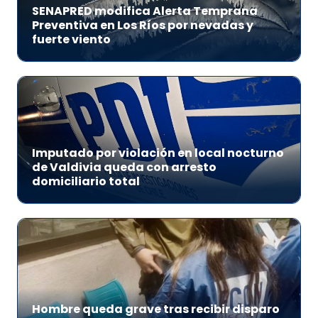
SENAPRED modifica Alerta Temprana
Preventiva en Los Ríos por nevadas y
fuerte viento
Imputado por violación en local nocturno
de Valdivia queda con arresto
domiciliario total
Hombre queda grave tras recibir disparo