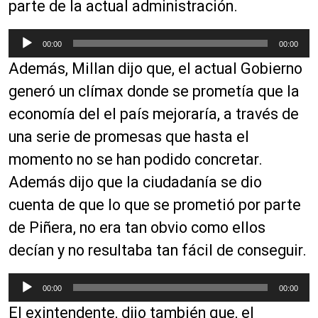
parte de la actual administración.
R
00:00
00:00
e
Además, Millan dijo que, el actual Gobierno
p
r
generó un clímax donde se prometía que la
o
economía del el país mejoraría, a través de
d
una serie de promesas que hasta el
u
c
momento no se han podido concretar.
t
Además dijo que la ciudadanía se dio
o
cuenta de que lo que se prometió por parte
r
d
de Piñera, no era tan obvio como ellos
e
decían y no resultaba tan fácil de conseguir.
a
u
R
00:00
00:00
d
e
i
El exintendente, dijo también que, el
p