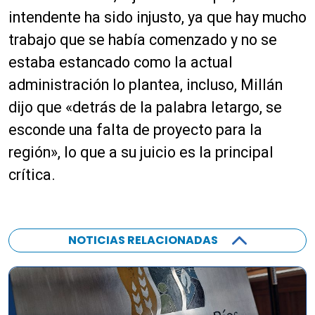
o
r
intendente ha sido injusto, ya que hay mucho
o
trabajo que se había comenzado y no se
d
estaba estancado como la actual
u
c
administración lo plantea, incluso, Millán
t
dijo que «detrás de la palabra letargo, se
o
esconde una falta de proyecto para la
r
d
región», lo que a su juicio es la principal
e
crítica.
a
u
d
i
NOTICIAS RELACIONADAS
o