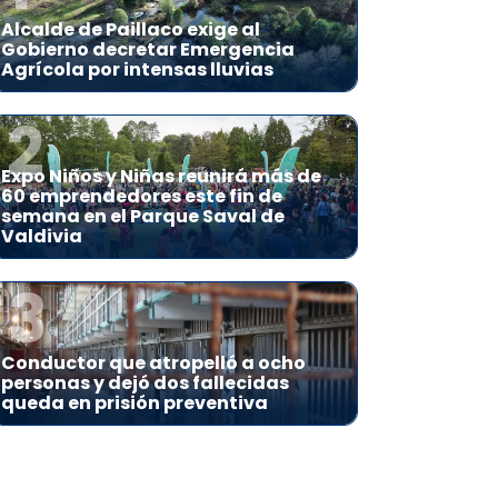
Alcalde de Paillaco exige al
Gobierno decretar Emergencia
Agrícola por intensas lluvias
2
Expo Niños y Niñas reunirá más de
60 emprendedores este fin de
semana en el Parque Saval de
Valdivia
3
Conductor que atropelló a ocho
personas y dejó dos fallecidas
queda en prisión preventiva