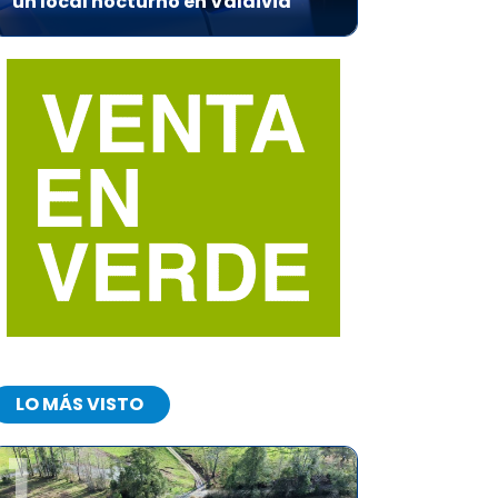
un local nocturno en Valdivia
LO MÁS VISTO
1