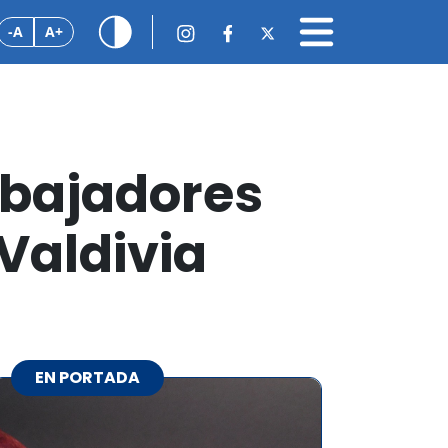
-A
A+
abajadores
Valdivia
EN PORTADA