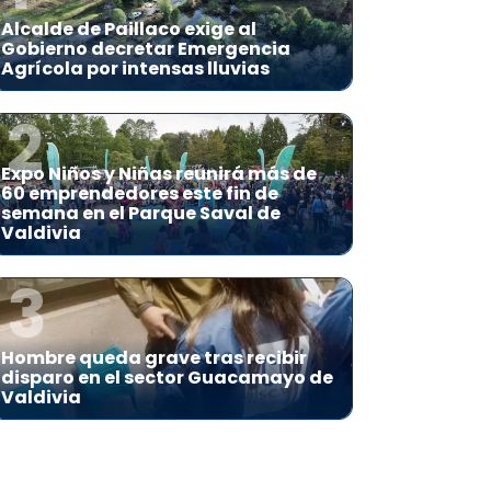
Alcalde de Paillaco exige al
Gobierno decretar Emergencia
Agrícola por intensas lluvias
2
Expo Niños y Niñas reunirá más de
60 emprendedores este fin de
semana en el Parque Saval de
Valdivia
3
Hombre queda grave tras recibir
disparo en el sector Guacamayo de
Valdivia