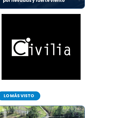
por nevadas y fuerte viento
LO MÁS VISTO
1