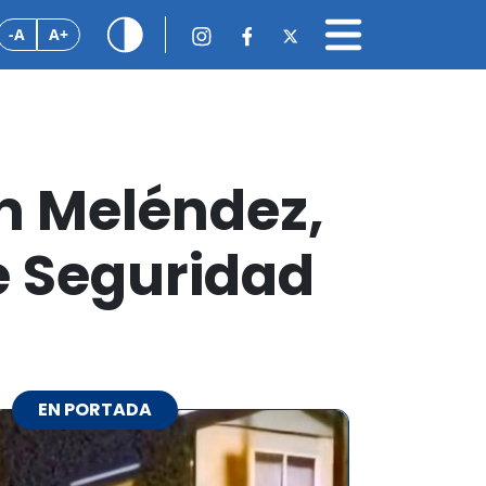
-A
A+
ín Meléndez,
 Seguridad
EN PORTADA