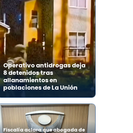
Operativo antidrogas deja
8 detenidos tras
allanamientos en
poblaciones de La Unión
Fiscalía aclara que abogada de