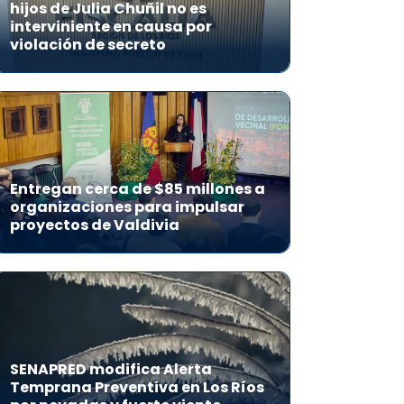
hijos de Julia Chuñil no es
interviniente en causa por
violación de secreto
Entregan cerca de $85 millones a
organizaciones para impulsar
proyectos de Valdivia
SENAPRED modifica Alerta
Temprana Preventiva en Los Ríos