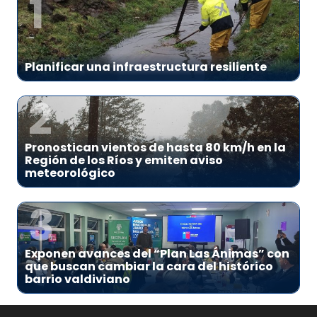
1
Planificar una infraestructura resiliente
2
Pronostican vientos de hasta 80 km/h en la
Región de los Ríos y emiten aviso
meteorológico
3
Exponen avances del “Plan Las Ánimas” con
que buscan cambiar la cara del histórico
barrio valdiviano