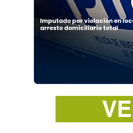
Imputado por violación en loc
arresto domiciliario total