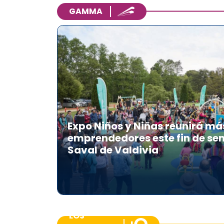
GAMMA
Expo Niños y Niñas reunirá má
emprendedores este fin de se
Saval de Valdivia
LOS