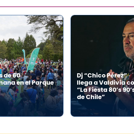
s de 60
Dj “Chico Pérez”
mana en el Parque
llega a Valdivia c
“La Fiesta 80’s 90’
de Chile”