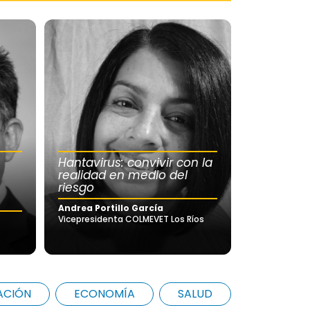
Hantavirus: convivir con la
realidad en medio del
riesgo
Andrea Portillo García
Vicepresidenta COLMEVET Los Ríos
ACIÓN
ECONOMÍA
SALUD