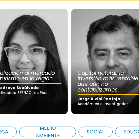
calización al mercado
Capital natural: la
 turismo en la región
inversión más rentable
que aún no
a Araya Sepúlveda
contabilizamos
dinadora SERNAC Los Ríos
Jorge Alvial Pantoja
Académico e investigador
MEDIO
ICA
SOCIAL
EDUC
AMBIENTE