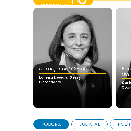
OPINANTES
La mujer del César
Fis
del
Lorena Liewald Dessy
Historiadora
Carl
Coor
POLICIAL
JUDICIAL
POLÍT