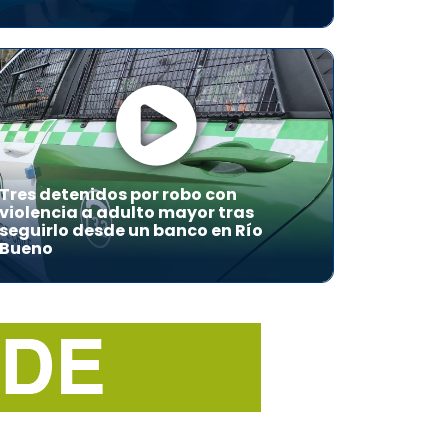
Tres detenidos por robo con
violencia a adulto mayor tras
seguirlo desde un banco en Río
Bueno