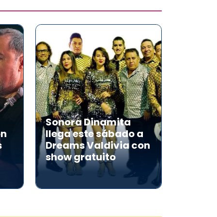
Sonora Dinamita
on
llega este sábado a
s
Dreams Valdivia con
show gratuito