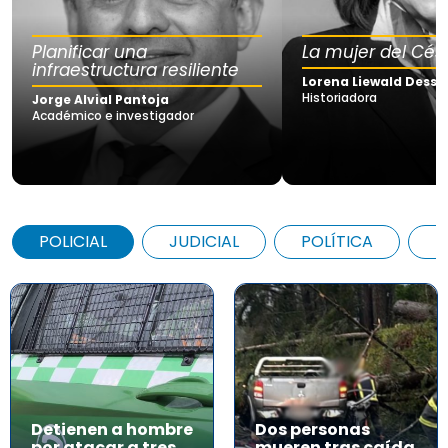
Planificar una
La mujer del Cés
infraestructura resiliente
Lorena Liewald Dessy
Historiadora
Jorge Alvial Pantoja
Académico e investigador
POLICIAL
JUDICIAL
POLÍTICA
A
Detienen a hombre
Dos personas
por atacar a tres
mueren tras caída