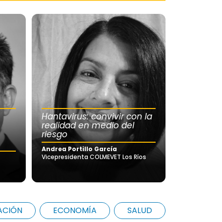
Hantavirus: convivir con la
realidad en medio del
riesgo
Andrea Portillo García
Vicepresidenta COLMEVET Los Ríos
ACIÓN
ECONOMÍA
SALUD