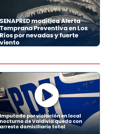
SENAPRED modifica Alerta
Temprana Preventiva en Los
Ríos por nevadas y fuerte
viento
Imputado por violación en local
nocturno de Valdivia queda con
arresto domiciliario total