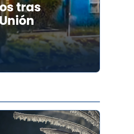
os tras
 Unión