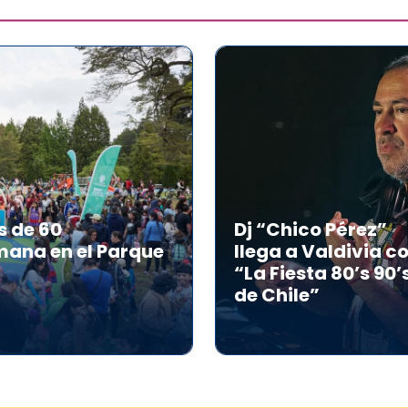
s de 60
Dj “Chico Pérez”
mana en el Parque
llega a Valdivia c
“La Fiesta 80’s 90’
de Chile”