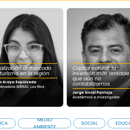
calización al mercado
Capital natural: la
 turismo en la región
inversión más rentable
que aún no
a Araya Sepúlveda
contabilizamos
dinadora SERNAC Los Ríos
Jorge Alvial Pantoja
Académico e investigador
MEDIO
ICA
SOCIAL
EDUC
AMBIENTE