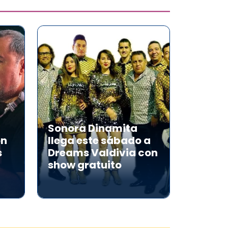
Sonora Dinamita
on
llega este sábado a
s
Dreams Valdivia con
show gratuito