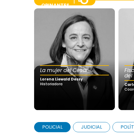
OPINANTES
La mujer del César
Fis
del
Lorena Liewald Dessy
Historiadora
Carl
Coor
POLICIAL
JUDICIAL
POLÍT