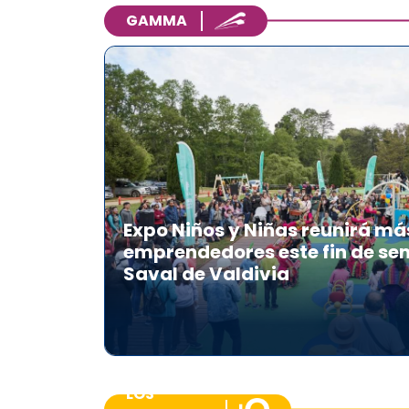
GAMMA
Expo Niños y Niñas reunirá má
emprendedores este fin de se
Saval de Valdivia
LOS