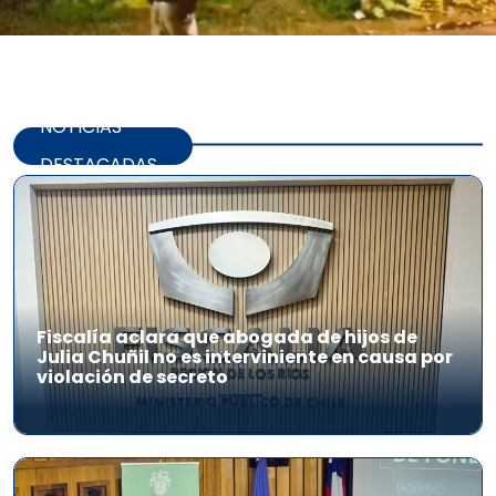
NOTICIAS
DESTACADAS
Fiscalía aclara que abogada de hijos de
Julia Chuñil no es interviniente en causa por
violación de secreto