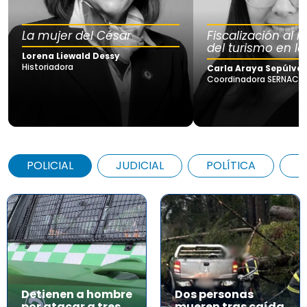
La mujer del César
Fiscalización al
del turismo en la
Lorena Liewald Dessy
Historiadora
Carla Araya Sepúlve
Coordinadora SERNAC Lo
POLICIAL
JUDICIAL
POLÍTICA
A
Detienen a hombre
Dos personas
por atacar a tres
mueren tras caída