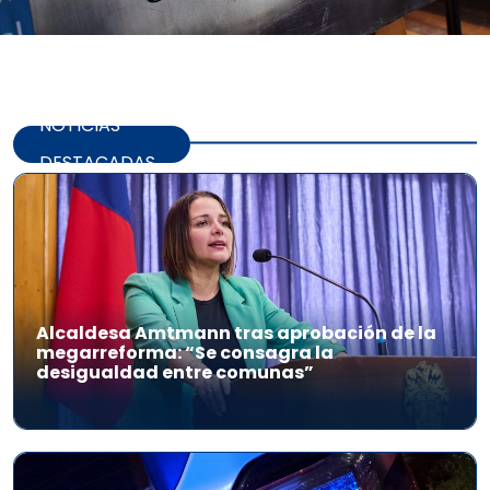
NOTICIAS
DESTACADAS
Alcaldesa Amtmann tras aprobación de la
megarreforma: “Se consagra la
desigualdad entre comunas”