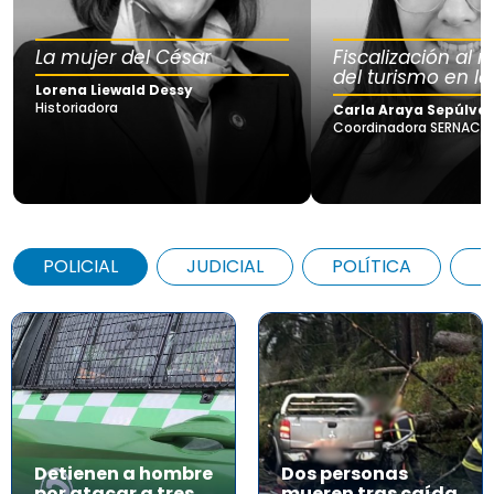
La mujer del César
Fiscalización al
del turismo en la
Lorena Liewald Dessy
Historiadora
Carla Araya Sepúlve
Coordinadora SERNAC Lo
POLICIAL
JUDICIAL
POLÍTICA
A
Detienen a hombre
Dos personas
por atacar a tres
mueren tras caída