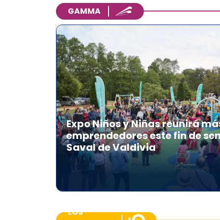
GAMMA
Expo Niños y Niñas reunirá má
emprendedores este fin de se
Saval de Valdivia
LOS