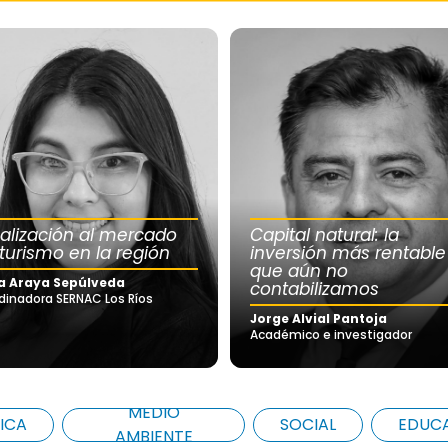
calización al mercado
Capital natural: la
 turismo en la región
inversión más rentable
que aún no
a Araya Sepúlveda
contabilizamos
dinadora SERNAC Los Ríos
Jorge Alvial Pantoja
Académico e investigador
MEDIO
ICA
SOCIAL
EDUC
AMBIENTE