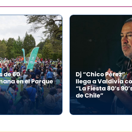
s de 60
Dj “Chico Pérez”
mana en el Parque
llega a Valdivia c
“La Fiesta 80’s 90’
de Chile”