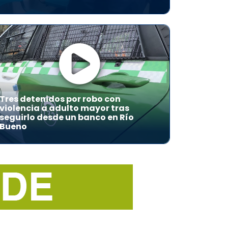
Tres detenidos por robo con
violencia a adulto mayor tras
seguirlo desde un banco en Río
Bueno