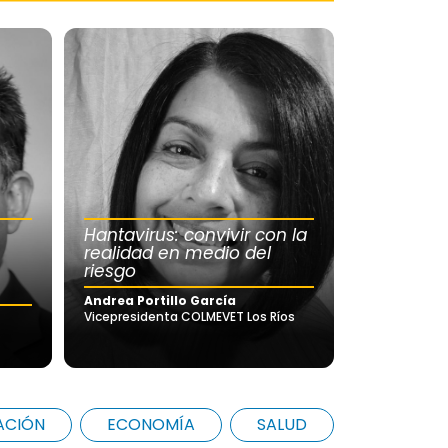
Hantavirus: convivir con la
realidad en medio del
riesgo
Andrea Portillo García
Vicepresidenta COLMEVET Los Ríos
ACIÓN
ECONOMÍA
SALUD