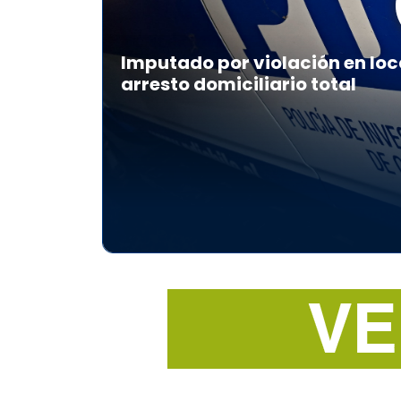
Imputado por violación en loc
arresto domiciliario total