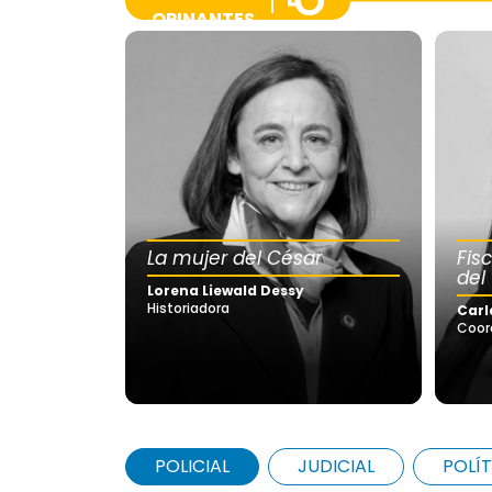
OPINANTES
La mujer del César
Fis
del
Lorena Liewald Dessy
Historiadora
Carl
Coor
POLICIAL
JUDICIAL
POLÍT