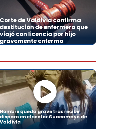
Corte de Valdivia confirma
destitución de enfermera que
viajó con licencia por hijo
gravemente enfermo
Hombre queda grave tras recibir
disparo en el sector Guacamayo de
Valdivia