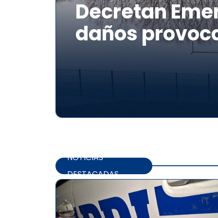
Decretan Emer
daños provoca
NOTICIAS
DESTACADAS