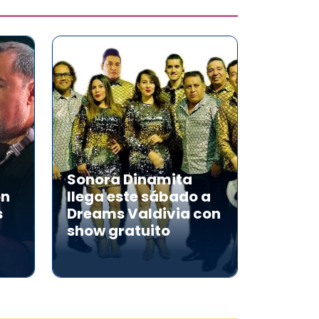
Sonora Dinamita
on
llega este sábado a
s
Dreams Valdivia con
show gratuito