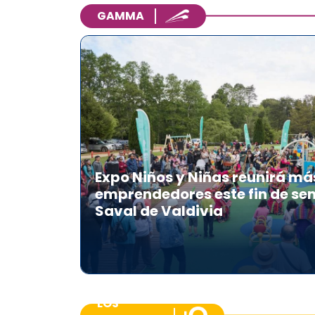
GAMMA
Expo Niños y Niñas reunirá má
emprendedores este fin de se
Saval de Valdivia
LOS