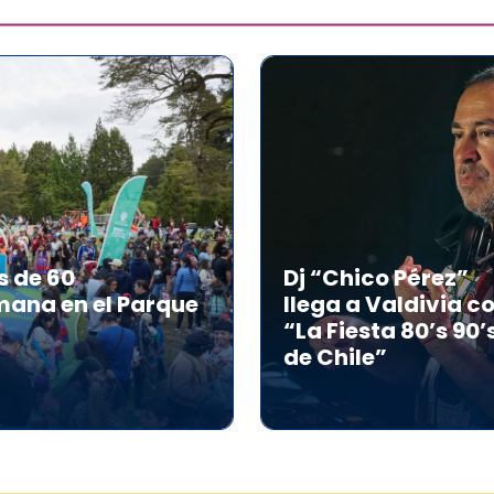
s de 60
Dj “Chico Pérez”
mana en el Parque
llega a Valdivia c
“La Fiesta 80’s 90’
de Chile”