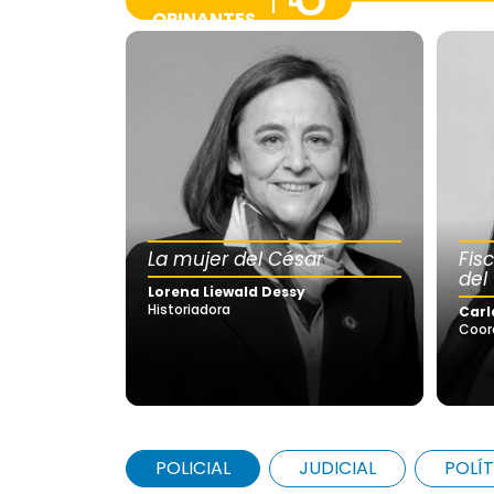
OPINANTES
La mujer del César
Fis
del
Lorena Liewald Dessy
Historiadora
Carl
Coor
POLICIAL
JUDICIAL
POLÍT