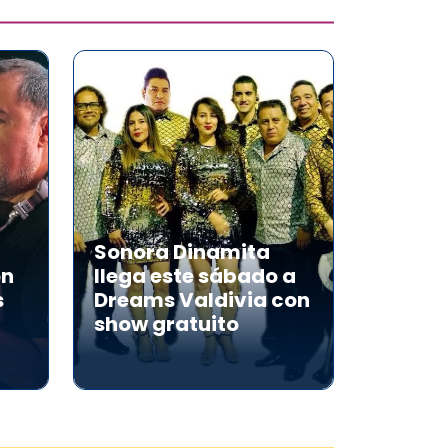
Sonora Dinamita
on
llega este sábado a
s
Dreams Valdivia con
show gratuito