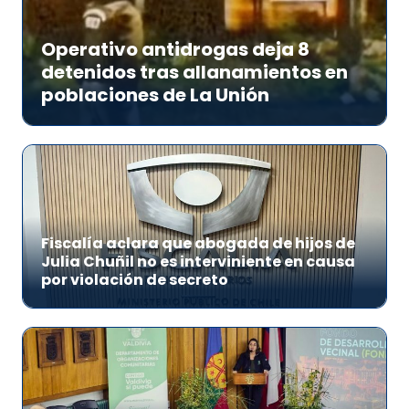
Operativo antidrogas deja 8
detenidos tras allanamientos en
poblaciones de La Unión
Fiscalía aclara que abogada de hijos de
Julia Chuñil no es interviniente en causa
por violación de secreto