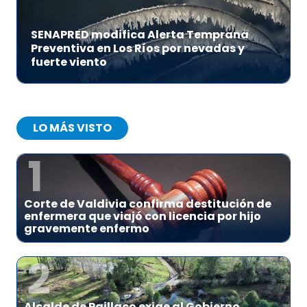
SENAPRED modifica Alerta Temprana
Preventiva en Los Ríos por nevadas y
fuerte viento
LO MÁS VISTO
1
Corte de Valdivia confirma destitución de
enfermera que viajó con licencia por hijo
gravemente enfermo
2
Alcalde de Paillaco exige al Gobierno