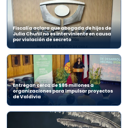
Fiscalía aclara que abogada de hijos de
Julia Chuñil no es interviniente en causa
por violación de secreto
Entregan cerca de $85 millones a
organizaciones para impulsar proyectos
de Valdivia