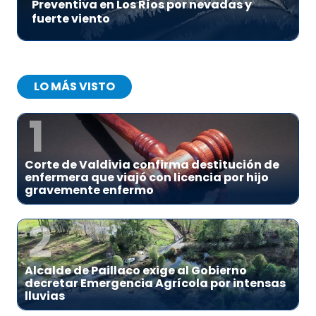
Preventiva en Los Ríos por nevadas y
fuerte viento
LO MÁS VISTO
1
Corte de Valdivia confirma destitución de
enfermera que viajó con licencia por hijo
gravemente enfermo
2
Alcalde de Paillaco exige al Gobierno
decretar Emergencia Agrícola por intensas
lluvias