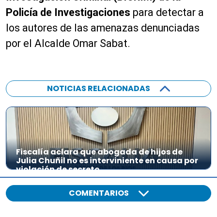
o
Policía de Investigaciones
para detectar a
los autores de las amenazas denunciadas
por el Alcalde Omar Sabat.
NOTICIAS RELACIONADAS
Fiscalía aclara que abogada de hijos de
Julia Chuñil no es interviniente en causa por
violación de secreto
COMENTARIOS