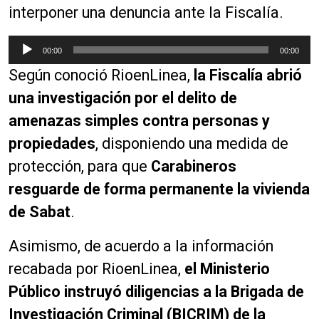
interponer una denuncia ante la Fiscalía.
R
00:00
00:00
e
Según conoció RioenLinea,
la Fiscalía abrió
p
r
una investigación por el delito de
o
amenazas simples contra personas y
d
propiedades
, disponiendo una medida de
u
c
protección, para que
Carabineros
t
resguarde de forma permanente la vivienda
o
de Sabat
.
r
d
Asimismo, de acuerdo a la información
e
a
recabada por RioenLinea,
el Ministerio
u
Público instruyó diligencias a la Brigada de
d
Investigación Criminal (BICRIM) de la
i