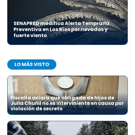
SENAPRED modifica Alerta Temprana
Preventiva en Los Ríos por nevadas y
fuerte viento
LO MÁS VISTO
1
Fiscalía aclara que abogada de hijos de
Julia Chuñil no es interviniente en causa por
violación de secreto
2