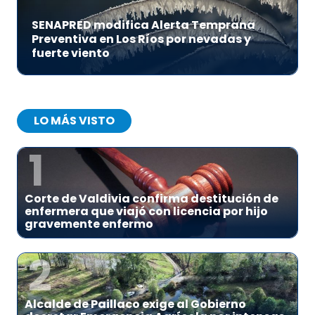
SENAPRED modifica Alerta Temprana
Preventiva en Los Ríos por nevadas y
fuerte viento
LO MÁS VISTO
1
Corte de Valdivia confirma destitución de
enfermera que viajó con licencia por hijo
gravemente enfermo
2
Alcalde de Paillaco exige al Gobierno