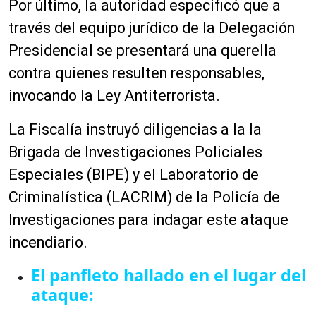
Por último, la autoridad especificó que a
d
p
e
r
través del equipo jurídico de la Delegación
a
o
Presidencial se presentará una querella
u
d
contra quienes resulten responsables,
d
u
i
c
invocando la Ley Antiterrorista.
o
t
o
La Fiscalía instruyó diligencias a la la
r
Brigada de Investigaciones Policiales
d
Especiales (BIPE) y el Laboratorio de
e
a
Criminalística (LACRIM) de la Policía de
u
Investigaciones para indagar este ataque
d
incendiario.
i
o
El panfleto hallado en el lugar del
ataque: