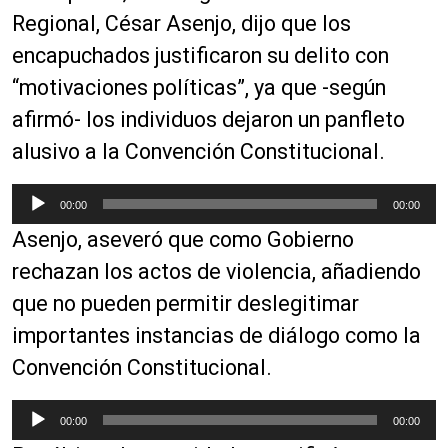
Regional, César Asenjo, dijo que los
encapuchados justificaron su delito con
“motivaciones políticas”, ya que -según
afirmó- los individuos dejaron un panfleto
alusivo a la Convención Constitucional.
R
00:00
00:00
e
Asenjo, aseveró que como Gobierno
p
r
rechazan los actos de violencia, añadiendo
o
que no pueden permitir deslegitimar
d
importantes instancias de diálogo como la
u
c
Convención Constitucional.
t
o
R
00:00
00:00
r
e