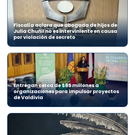
Fiscalía aclara que abogada de hijos de
Julia Chuñil no es interviniente en causa
por violación de secreto
Entregan cerca de $85 millones a
organizaciones para impulsar proyectos
de Valdivia