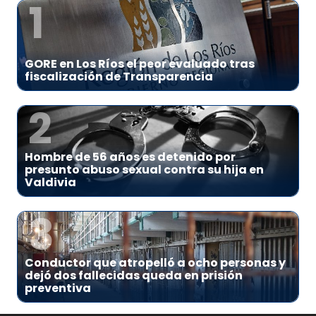
1
GORE en Los Ríos el peor evaluado tras
fiscalización de Transparencia
2
Hombre de 56 años es detenido por
presunto abuso sexual contra su hija en
Valdivia
3
Conductor que atropelló a ocho personas y
dejó dos fallecidas queda en prisión
preventiva