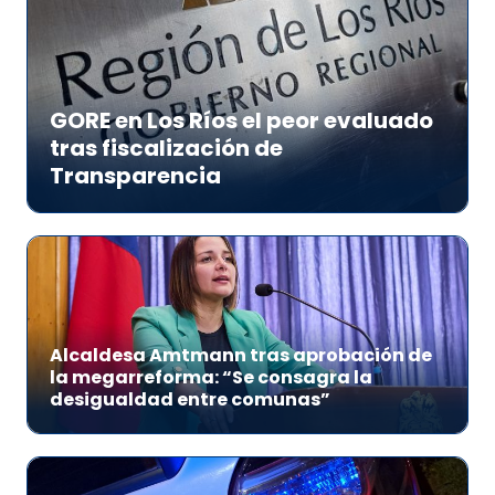
GORE en Los Ríos el peor evaluado
tras fiscalización de
Transparencia
Alcaldesa Amtmann tras aprobación de
la megarreforma: “Se consagra la
desigualdad entre comunas”