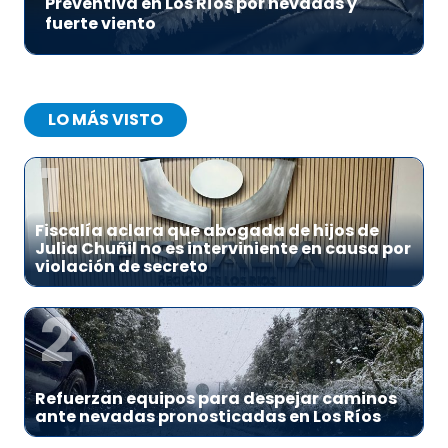
Preventiva en Los Ríos por nevadas y
fuerte viento
LO MÁS VISTO
1
Fiscalía aclara que abogada de hijos de
Julia Chuñil no es interviniente en causa por
violación de secreto
2
Refuerzan equipos para despejar caminos
ante nevadas pronosticadas en Los Ríos