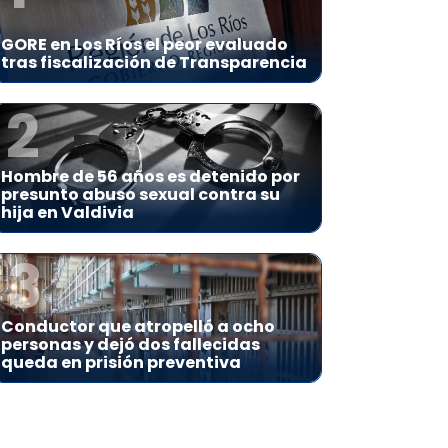
GORE en Los Ríos el peor evaluado
tras fiscalización de Transparencia
2
Hombre de 56 años es detenido por
presunto abuso sexual contra su
hija en Valdivia
3
Conductor que atropelló a ocho
personas y dejó dos fallecidas
queda en prisión preventiva