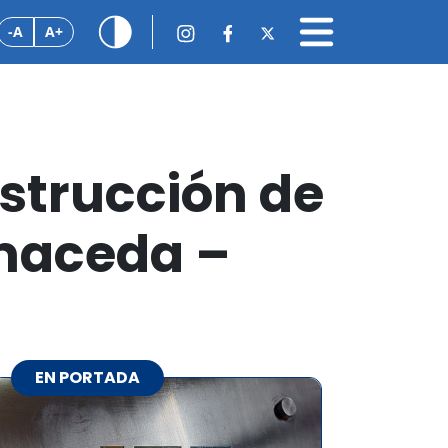
-A
A+
strucción de
lmaceda –
EN PORTADA