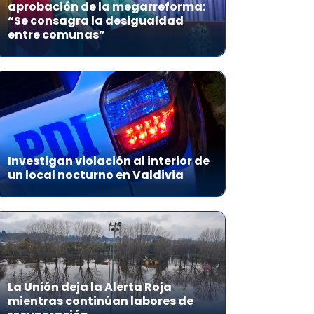
aprobación de la megarreforma:
“Se consagra la desigualdad
entre comunas”
Investigan violación al interior de
un local nocturno en Valdivia
La Unión deja la Alerta Roja
mientras continúan labores de