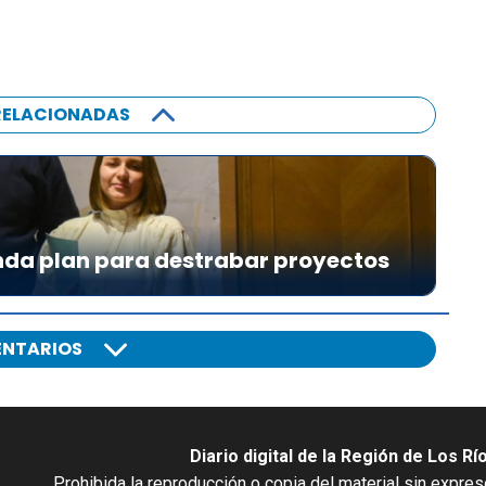
RELACIONADAS
da plan para destrabar proyectos
NTARIOS
Diario digital de la Región de Los Rí
Prohibida la reproducción o copia del material sin expre