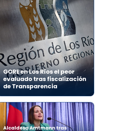
GORE en Los Ríos el peor
evaluado tras fiscalización
de Transparencia
Alcaldesa Amtmann tras