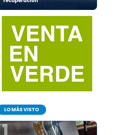
recuperación
LO MÁS VISTO
1