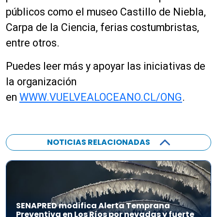
públicos como el museo Castillo de Niebla,
Carpa de la Ciencia, ferias costumbristas,
entre otros.
Puedes leer más y apoyar las iniciativas de
la organización
en
WWW.VUELVEALOCEANO.CL
/ONG
.
NOTICIAS RELACIONADAS
SENAPRED modifica Alerta Temprana
Preventiva en Los Ríos por nevadas y fuerte