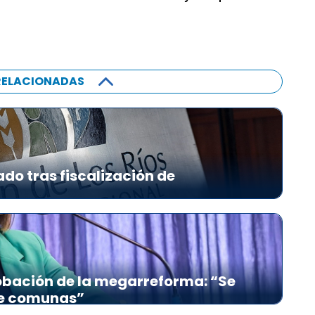
RELACIONADAS
ado tras fiscalización de
bación de la megarreforma: “Se
re comunas”