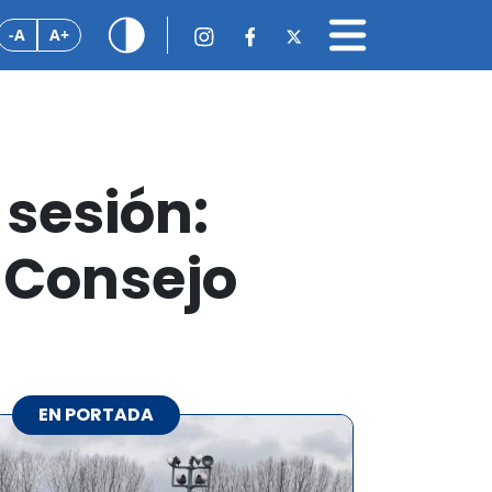
-A
A+
 sesión:
l Consejo
EN PORTADA