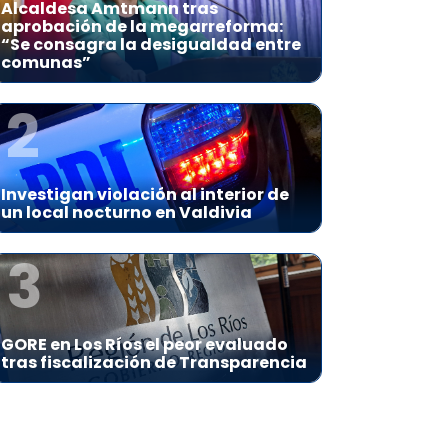
Alcaldesa Amtmann tras
aprobación de la megarreforma:
“Se consagra la desigualdad entre
comunas”
2
Investigan violación al interior de
un local nocturno en Valdivia
3
GORE en Los Ríos el peor evaluado
tras fiscalización de Transparencia