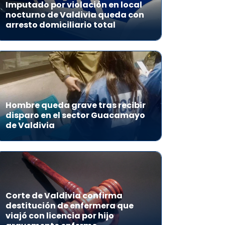
Imputado por violación en local
nocturno de Valdivia queda con
arresto domiciliario total
Hombre queda grave tras recibir
disparo en el sector Guacamayo
de Valdivia
Corte de Valdivia confirma
destitución de enfermera que
viajó con licencia por hijo