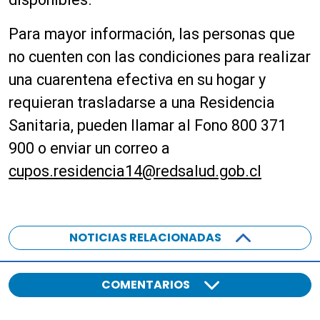
Para
ma
yo
r inform
ac
ión, las pe
rsona
s qu
e
no cuente
n
con las con
diciones pa
ra
r
ea
lizar
una
cuare
ntena efectiva
en
su
ho
gar y
r
equieran traslada
rse
a
una Res
idencia
San
itaria
, p
ueden
llamar al Fono 80
0 371
900
o
e
nviar un corre
o a
cupos
.res
idencia14@r
edsalud.gob.c
l
NOTICIAS RELACIONADAS
COMENTARIOS