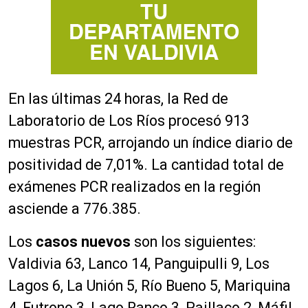
E
n
las
últimas
24
hora
s
,
la
Red
de
Laborato
rio
de
Los
R
íos
procesó
913
muestras
PCR
, arrojando un í
ndice
diar
io de
posit
ivid
ad d
e
7
,
0
1
%.
La cantidad total de
exámenes PCR realizados e
n la región
a
s
c
ie
nde a
7
7
6
.
385.
Los
casos nuevos
son los siguientes:
Valdivia 63, Lanco 14, Panguipulli 9, Los
Lagos 6, La Unión 5, Río Bueno 5, Mariquina
4, Futrono 3, Lago Ranco 3, Paillaco 2, Máfil