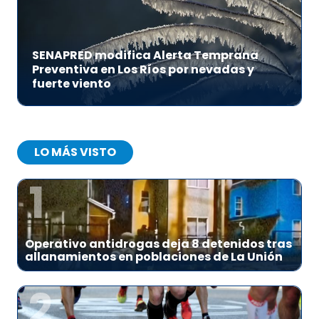
SENAPRED modifica Alerta Temprana
Preventiva en Los Ríos por nevadas y
fuerte viento
LO MÁS VISTO
1
Operativo antidrogas deja 8 detenidos tras
allanamientos en poblaciones de La Unión
2