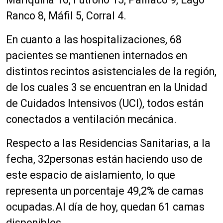
Ranco 8, Máfil 5, Corral 4.
E
n
cu
a
nto a las
hospita
liza
ci
o
nes
,
6
8
pa
c
ientes se mant
i
enen in
ternados en
d
isti
ntos
rec
intos asistenc
ial
es de la r
egió
n,
de los c
u
ales
3
se encuentran en la Uni
dad
de
Cu
idados Int
e
n
s
ivos
(UC
I
)
,
todos
está
n
conectado
s
a ventilación mecánica
.
R
especto a la
s
Residencias
Sanitar
ias
,
a
l
a
fe
cha
,
3
2
p
ersonas están h
acie
ndo
uso de
est
e
espacio de
aisla
mie
nto, l
o q
ue
repre
sent
a u
n porce
ntaje
4
9
,
2
%
de cam
as
ocupadas
.
Al día de hoy,
que
dan
6
1
ca
ma
s
dis
p
oni
ble
s
.