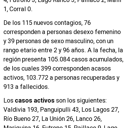
1, Corral 0.
De
los
115
n
uevo
s contagio
s
,
76
corresp
onden
a person
as
d
e
s
ex
o fem
e
nino
y
39
persona
s
de sexo
masculino
, co
n
un
rango etario
entre
2
y
96
años
.
A
la
fec
h
a
, la
región presenta
10
5
.
084
c
a
sos acumulados,
de los cuales
399
corresp
o
n
d
en a
ca
s
os
ac
tivos,
10
3
.
772
a personas
recu
p
erad
as y
9
13
a fallecidos.
Los
casos activos
son los siguientes:
Valdivia 193, Panguipulli 43, Los Lagos 27,
Río Bueno 27, La Unión 26, Lanco 26,
Mariquina 16, Futrono 15, Paillaco 9, Lago