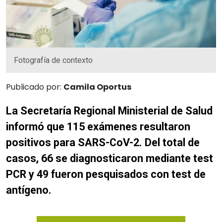
Fotografía de contexto
Publicado por:
Camila Oportus
La Secretaría
Regional
Ministerial de
Salud
inform
ó
que
115
exámenes
resultaron
positivos
para SARS
-CoV-2
.
De
l total de
casos,
66
se dia
gnostica
ron mediant
e
te
st
PCR y
49
fueron pesquisados
con test de
antígeno
.