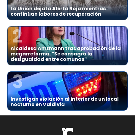
La Unión deja la Alerta Roja mientras
continúan labores de recuperación
2
Alcaldesa Amtmann tras aprobación de la
megarreforma: “Se consagra la
desigualdad entre comunas”
3
Investigan violación al interior de un local
nocturno en Valdivia