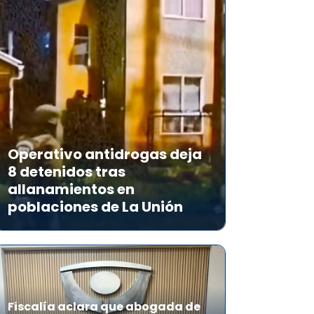
Operativo antidrogas deja
8 detenidos tras
allanamientos en
poblaciones de La Unión
Fiscalía aclara que abogada de