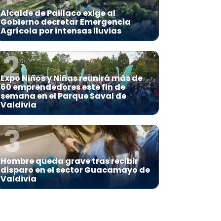
Alcalde de Paillaco exige al
Gobierno decretar Emergencia
Agrícola por intensas lluvias
2
Expo Niños y Niñas reunirá más de
60 emprendedores este fin de
semana en el Parque Saval de
Valdivia
3
Hombre queda grave tras recibir
disparo en el sector Guacamayo de
Valdivia