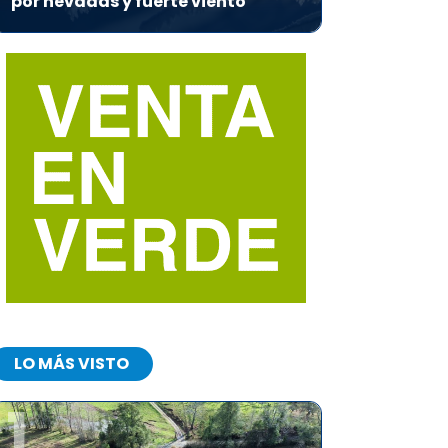
por nevadas y fuerte viento
LO MÁS VISTO
1