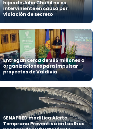
hijos de Julia Chuñil no es
interviniente en causa por
violación de secreto
Entregan cerca de $85 millones a
organizaciones para impulsar
proyectos de Valdivia
SENAPRED modifica Alerta
Temprana Preventiva en Los Ríos