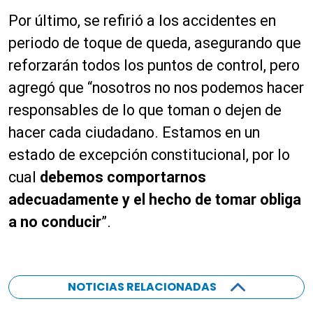
u
Por último, se refirió a los accidentes en
c
periodo de toque de queda, asegurando que
t
o
reforzarán todos los puntos de control, pero
r
agregó que “nosotros no nos podemos hacer
d
responsables de lo que toman o dejen de
e
a
hacer cada ciudadano. Estamos en un
u
estado de excepción constitucional, por lo
d
cual
debemos comportarnos
i
o
adecuadamente y el hecho de tomar obliga
a no conducir
”.
NOTICIAS RELACIONADAS