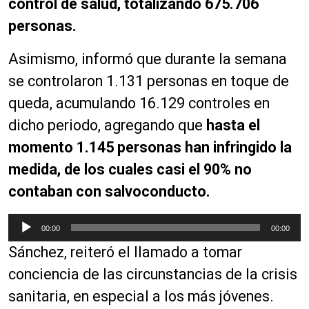
control de salud, totalizando 675.706
personas.
Asimismo, informó que durante la semana
se controlaron 1.131 personas en toque de
queda, acumulando 16.129 controles en
dicho periodo, agregando que
hasta el
momento 1.145 personas han infringido la
medida, de los cuales casi el 90% no
contaban con salvoconducto.
R
00:00
00:00
e
Sánchez, reiteró el llamado a tomar
p
r
conciencia de las circunstancias de la crisis
o
sanitaria, en especial a los más jóvenes.
d