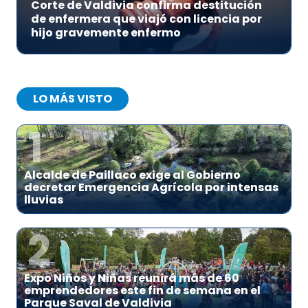
Corte de Valdivia confirma destitución
de enfermera que viajó con licencia por
hijo gravemente enfermo
LO MÁS VISTO
1
Alcalde de Paillaco exige al Gobierno
decretar Emergencia Agrícola por intensas
lluvias
2
Expo Niños y Niñas reunirá más de 60
emprendedores este fin de semana en el
Parque Saval de Valdivia